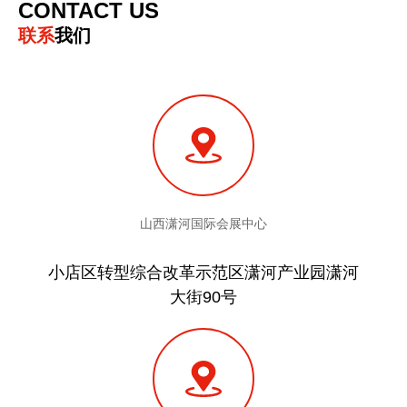
CONTACT US
联系
我们
山西潇河国际会展中心
小店区转型综合改革示范区潇河产业园潇河
大街90号