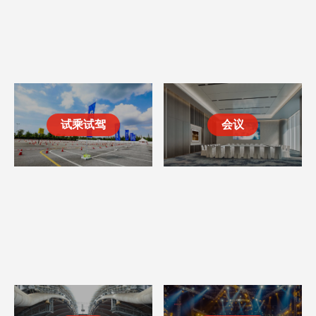
试乘试驾
会议